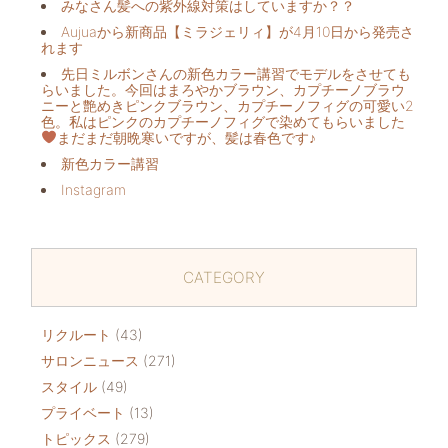
みなさん髪への紫外線対策はしていますか？？
Aujuaから新商品【ミラジェリィ】が4月10日から発売さ
れます
先日ミルボンさんの新色カラー講習でモデルをさせても
らいました。今回はまろやかブラウン、カプチーノブラウ
ニーと艶めきピンクブラウン、カプチーノフィグの可愛い2
色。私はピンクのカプチーノフィグで染めてもらいました
まだまだ朝晩寒いですが、髪は春色です♪
新色カラー講習
Instagram
CATEGORY
リクルート
(43)
サロンニュース
(271)
スタイル
(49)
プライベート
(13)
トピックス
(279)