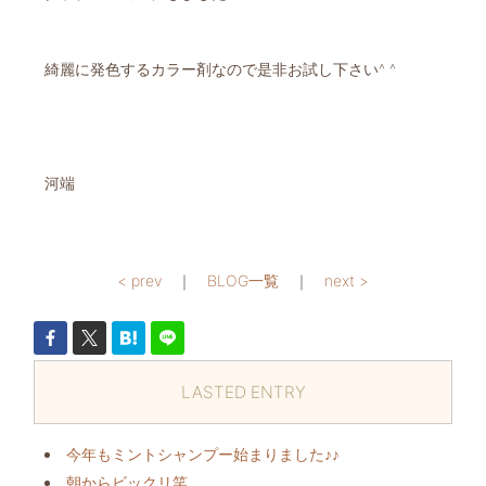
綺麗に発色するカラー剤なので是非お試し下さい^ ^
河端
< prev
｜
BLOG一覧
｜
next >
LASTED ENTRY
今年もミントシャンプー始まりました♪♪
朝からビックリ️笑