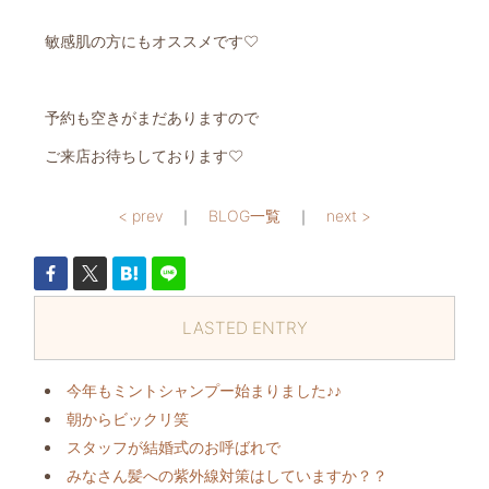
敏感肌の方にもオススメです♡
予約も空きがまだありますので
ご来店お待ちしております♡
< prev
｜
BLOG一覧
｜
next >
LASTED ENTRY
今年もミントシャンプー始まりました♪♪
朝からビックリ️笑
スタッフが結婚式のお呼ばれで
みなさん髪への紫外線対策はしていますか？？