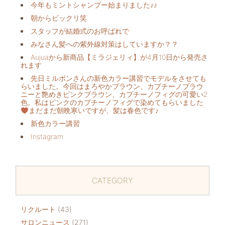
今年もミントシャンプー始まりました♪♪
朝からビックリ️笑
スタッフが結婚式のお呼ばれで
みなさん髪への紫外線対策はしていますか？？
Aujuaから新商品【ミラジェリィ】が4月10日から発売さ
れます
先日ミルボンさんの新色カラー講習でモデルをさせても
らいました。今回はまろやかブラウン、カプチーノブラウ
ニーと艶めきピンクブラウン、カプチーノフィグの可愛い2
色。私はピンクのカプチーノフィグで染めてもらいました
まだまだ朝晩寒いですが、髪は春色です♪
新色カラー講習
Instagram
CATEGORY
リクルート
(43)
サロンニュース
(271)