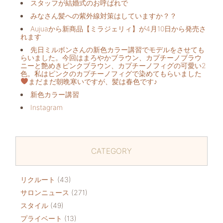
スタッフが結婚式のお呼ばれで
みなさん髪への紫外線対策はしていますか？？
Aujuaから新商品【ミラジェリィ】が4月10日から発売さ
れます
先日ミルボンさんの新色カラー講習でモデルをさせても
らいました。今回はまろやかブラウン、カプチーノブラウ
ニーと艶めきピンクブラウン、カプチーノフィグの可愛い2
色。私はピンクのカプチーノフィグで染めてもらいました
まだまだ朝晩寒いですが、髪は春色です♪
新色カラー講習
Instagram
CATEGORY
リクルート
(43)
サロンニュース
(271)
スタイル
(49)
プライベート
(13)