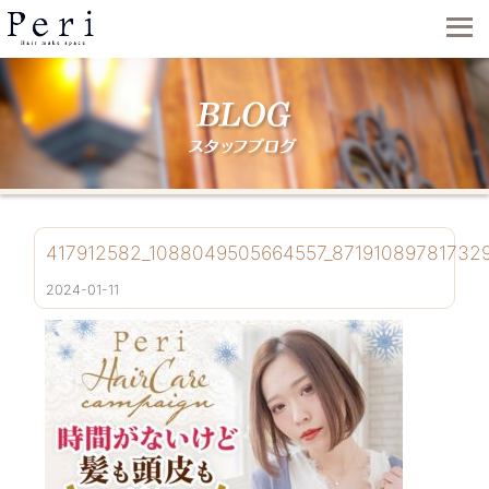
417912582_1088049505664557_87191089781732
2024-01-11