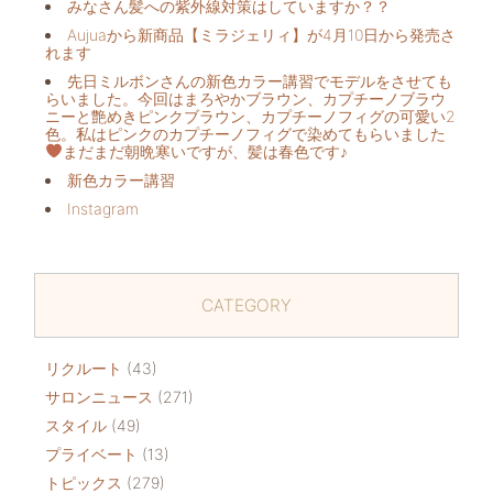
みなさん髪への紫外線対策はしていますか？？
Aujuaから新商品【ミラジェリィ】が4月10日から発売さ
れます
先日ミルボンさんの新色カラー講習でモデルをさせても
らいました。今回はまろやかブラウン、カプチーノブラウ
ニーと艶めきピンクブラウン、カプチーノフィグの可愛い2
色。私はピンクのカプチーノフィグで染めてもらいました
まだまだ朝晩寒いですが、髪は春色です♪
新色カラー講習
Instagram
CATEGORY
リクルート
(43)
サロンニュース
(271)
スタイル
(49)
プライベート
(13)
トピックス
(279)