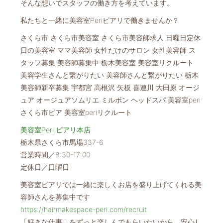
そんな想いでスタッフの働き方を考えています。
私たちと一緒に美容室Periピアリで働きませんか？
さくら市 さくら市美容室 さくら市美容師求人 日曜日定休
日の美容室 ママ美容師 女性だけのサロン 女性美容師 ス
タッフ募集 美容師募集中 栃木美容室 美容室リクルート
美容学生さんと繋がりたい 美容師さんと繋がりたい 栃木
美容師新卒募集 宇都宮 高根沢 矢板 喜連川 大田原 オージ
ュア オージュアソムリエ ミルボン ヘッドスパ 美容室peri
さくら市ピア 美容室periリクルート
美容室Peri ピアリ本店
栃木県さくら市馬場337-6
営業時間／8:30-17:00
定休日／日曜日
美容室ピアリでは一緒に楽しくお店を盛り上げてくれる美
容師さんを募集中です
https://hairmakespace-peri.com/recruit
「好きな仕事」をずっと楽しんでもらいたいから、安心し