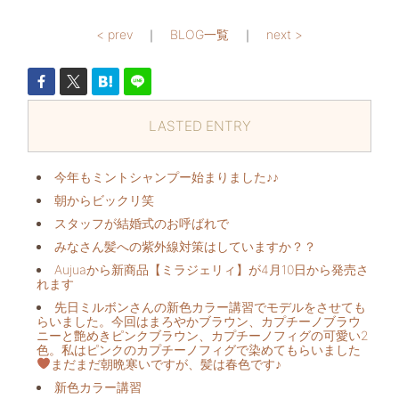
< prev
｜
BLOG一覧
｜
next >
LASTED ENTRY
今年もミントシャンプー始まりました♪♪
朝からビックリ️笑
スタッフが結婚式のお呼ばれで
みなさん髪への紫外線対策はしていますか？？
Aujuaから新商品【ミラジェリィ】が4月10日から発売さ
れます
先日ミルボンさんの新色カラー講習でモデルをさせても
らいました。今回はまろやかブラウン、カプチーノブラウ
ニーと艶めきピンクブラウン、カプチーノフィグの可愛い2
色。私はピンクのカプチーノフィグで染めてもらいました
まだまだ朝晩寒いですが、髪は春色です♪
新色カラー講習