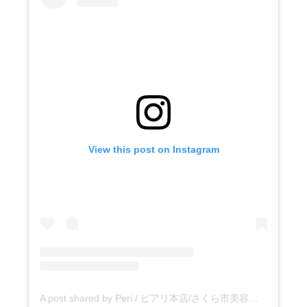
View this post on Instagram
A post shared by Peri / ピアリ本店/さくら市美容室 (@peri_honten)