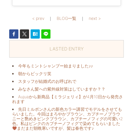
< prev
｜
BLOG一覧
｜
next >
LASTED ENTRY
今年もミントシャンプー始まりました♪♪
朝からビックリ️笑
スタッフが結婚式のお呼ばれで
みなさん髪への紫外線対策はしていますか？？
Aujuaから新商品【ミラジェリィ】が4月10日から発売さ
れます
先日ミルボンさんの新色カラー講習でモデルをさせても
らいました。今回はまろやかブラウン、カプチーノブラウ
ニーと艶めきピンクブラウン、カプチーノフィグの可愛い2
色。私はピンクのカプチーノフィグで染めてもらいました
まだまだ朝晩寒いですが、髪は春色です♪