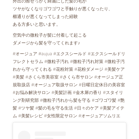
外出の際せっかく綺麗にした髪の毛が
ツヤがなくなりゴワゴワと手触りが悪くなったり、
櫛通りが悪くなってしまった経験
ある方多いと思います。
空気中の微粒子が髪に付着して起こる
ダメージから髪を守ってくれます♪
#オージュア #aujua #エクスシールド #エクスシールドリ
フレクトセラム #微粒子汚れ #微粒子汚れ対策 #微粒子汚
れから守ってくれる #花粉対策 #花粉ダメージ #美髪ケア
#美髪 #さくら市美容室 #さくら市サロン #オージュア正
規取扱店 #オージュア取扱サロン #日曜日定休日の美容室
#お悩み解決サロン #美髪計画 #金木犀の香り #スタイリ
ング剤研究部 #微粒子汚れから髪を守る #ゴワゴワ髪 #艶
髪 #ツヤ髪 #髪の毛を守る生活 #日々のケア #美髪アイテ
ム #美髪レシピ #女性限定サロン #オージュアソムリエ