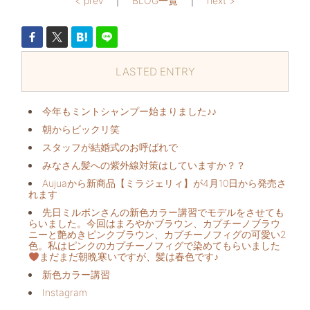
< prev
｜
BLOG一覧
｜
next >
LASTED ENTRY
今年もミントシャンプー始まりました♪♪
朝からビックリ️笑
スタッフが結婚式のお呼ばれで
みなさん髪への紫外線対策はしていますか？？
Aujuaから新商品【ミラジェリィ】が4月10日から発売さ
れます
先日ミルボンさんの新色カラー講習でモデルをさせても
らいました。今回はまろやかブラウン、カプチーノブラウ
ニーと艶めきピンクブラウン、カプチーノフィグの可愛い2
色。私はピンクのカプチーノフィグで染めてもらいました
まだまだ朝晩寒いですが、髪は春色です♪
新色カラー講習
Instagram