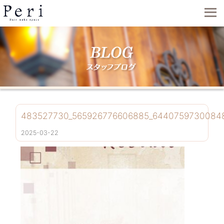
483527730_565926776606885_6440759730084
2025-03-22