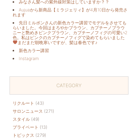
みなさん髪への紫外線対策はしていますか？？
Aujuaから新商品【ミラジェリィ】が4月10日から発売さ
れます
先日ミルボンさんの新色カラー講習でモデルをさせても
らいました。今回はまろやかブラウン、カプチーノブラウ
ニーと艶めきピンクブラウン、カプチーノフィグの可愛い2
色。私はピンクのカプチーノフィグで染めてもらいました
まだまだ朝晩寒いですが、髪は春色です♪
新色カラー講習
Instagram
CATEGORY
リクルート
(43)
サロンニュース
(271)
スタイル
(49)
プライベート
(13)
トピックス
(279)