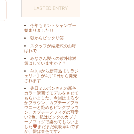
LASTED ENTRY
4
今年もミントシャンプー
始まりました♪♪
朝からビックリ️笑
スタッフが結婚式のお呼
ばれで
みなさん髪への紫外線対
策はしていますか？？
Aujuaから新商品【ミラジ
ェリィ】が4月10日から発売
されます
先日ミルボンさんの新色
カラー講習でモデルをさせて
もらいました。今回はまろや
かブラウン、カプチーノブラ
ウニーと艶めきピンクブラウ
ン、カプチーノフィグの可愛
い2色。私はピンクのカプチ
ーノフィグで染めてもらいま
した
まだまだ朝晩寒いです
が、髪は春色です♪