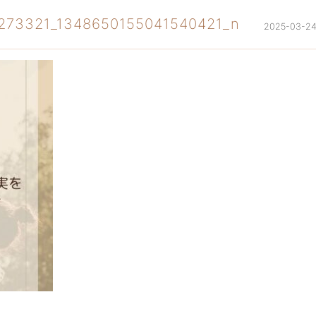
273321_1348650155041540421_n
2025-03-2