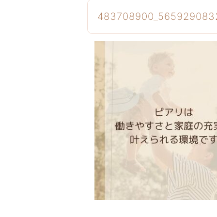
483708900_565929083