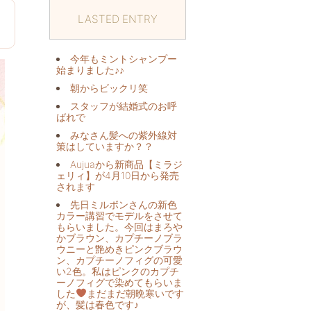
LASTED ENTRY
1
今年もミントシャンプー
始まりました♪♪
朝からビックリ️笑
スタッフが結婚式のお呼
ばれで
みなさん髪への紫外線対
策はしていますか？？
Aujuaから新商品【ミラジ
ェリィ】が4月10日から発売
されます
先日ミルボンさんの新色
カラー講習でモデルをさせて
もらいました。今回はまろや
かブラウン、カプチーノブラ
ウニーと艶めきピンクブラウ
ン、カプチーノフィグの可愛
い2色。私はピンクのカプチ
ーノフィグで染めてもらいま
した
まだまだ朝晩寒いです
が、髪は春色です♪