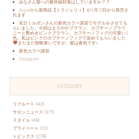
みなさん髪への紫外線対策はしていますか？？
Aujuaから新商品【ミラジェリィ】が4月10日から発売さ
れます
先日ミルボンさんの新色カラー講習でモデルをさせても
らいました。今回はまろやかブラウン、カプチーノブラウ
ニーと艶めきピンクブラウン、カプチーノフィグの可愛い2
色。私はピンクのカプチーノフィグで染めてもらいました
まだまだ朝晩寒いですが、髪は春色です♪
新色カラー講習
Instagram
CATEGORY
リクルート
(43)
サロンニュース
(271)
スタイル
(49)
プライベート
(13)
トピックス
(279)