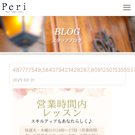
487777549_584379421428287_80912501535553
2025-03-31