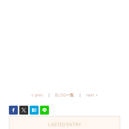
< prev
｜
BLOG一覧
｜
next >
LASTED ENTRY