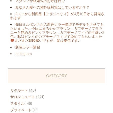
スタッフが結婚式のお呼ばれで
みなさん髪への紫外線対策はしていますか？？
Aujuaから新商品【ミラジェリィ】が4月10日から発売さ
れます
先日ミルボンさんの新色カラー講習でモデルをさせても
らいました。今回はまろやかブラウン、カプチーノブラウ
ニーと艶めきピンクブラウン、カプチーノフィグの可愛い2
色。私はピンクのカプチーノフィグで染めてもらいました
まだまだ朝晩寒いですが、髪は春色です♪
新色カラー講習
Instagram
CATEGORY
リクルート
(43)
サロンニュース
(271)
スタイル
(49)
プライベート
(13)