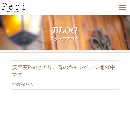
美容室Periピアリ、春のキャンペーン開催中
です️
2025-03-13
動
画
プ
レ
ー