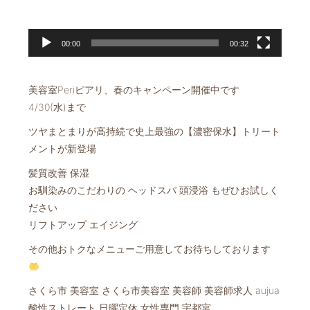
00:00
00:32
美容室Periピアリ、春のキャンペーン開催中です️
4/30(水)まで
ツヤまとまりが高持続で史上最強の【濃密保水】トリート
メントが新登場️
髪質改善 保湿
お馴染みのこだわりの ヘッドスパ 頭浸浴 もぜひお試しく
ださい
リフトアップ エイジング
その他おトクなメニューご用意してお待ちしております
さくら市 美容室 さくら市美容室 美容師 美容師求人 aujua
酸性ストレート 日曜定休 女性専門 宇都宮