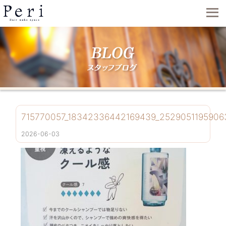
715770057_18342336442169439_252905119590
2026-06-03