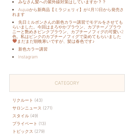
みなさん髪への紫外線対策はしていますか？？
Aujuaから新商品【ミラジェリィ】が4月10日から発売さ
れます
先日ミルボンさんの新色カラー講習でモデルをさせても
らいました。今回はまろやかブラウン、カプチーノブラウ
ニーと艶めきピンクブラウン、カプチーノフィグの可愛い2
色。私はピンクのカプチーノフィグで染めてもらいました
まだまだ朝晩寒いですが、髪は春色です♪
新色カラー講習
Instagram
CATEGORY
リクルート
(43)
サロンニュース
(271)
スタイル
(49)
プライベート
(13)
トピックス
(279)