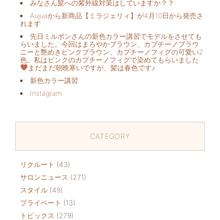
みなさん髪への紫外線対策はしていますか？？
Aujuaから新商品【ミラジェリィ】が4月10日から発売さ
れます
先日ミルボンさんの新色カラー講習でモデルをさせても
らいました。今回はまろやかブラウン、カプチーノブラウ
ニーと艶めきピンクブラウン、カプチーノフィグの可愛い2
色。私はピンクのカプチーノフィグで染めてもらいました
まだまだ朝晩寒いですが、髪は春色です♪
新色カラー講習
Instagram
CATEGORY
リクルート
(43)
サロンニュース
(271)
スタイル
(49)
プライベート
(13)
トピックス
(279)