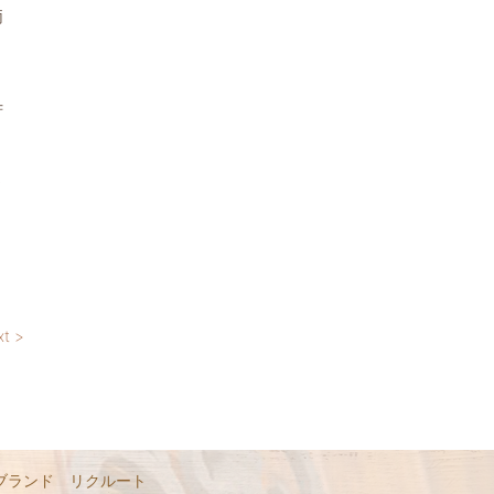
両
苦
ま
xt >
ブランド
リクルート