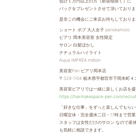
会計１万円以上の方（新規様除く）に
バックをプレゼントさせて頂いておりま
是非この機会にご来店お待ちしておりま
ショート ボブ 大人女子 periokamoto
ピアリ 岡本美容室 女性限定
サロン 白髪ぼかし
ナチュラルハイライト
Aujua IMPREA milbon
美容室Peri ピアリ岡本店
〒329-1104 栃木県宇都宮市下岡本町
美容室ピアリでは一緒に楽しくお店を盛
https://hairmakespace-peri.com/recrui
「好きな仕事」をずっと楽しんでもらい
日曜定休・完全週休二日・17時まで営
スタッフは女性だけのサロン なので産
も気軽に相談できます。