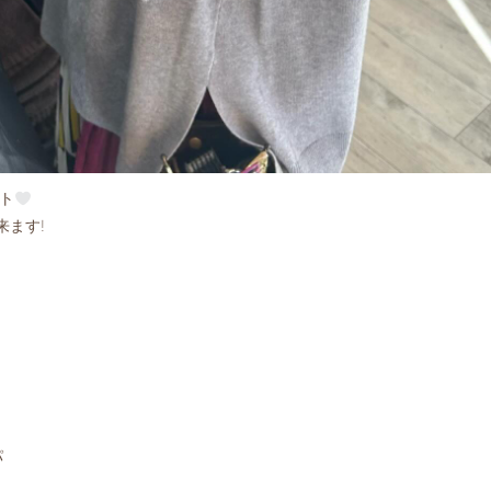
ト
来ます!
パ