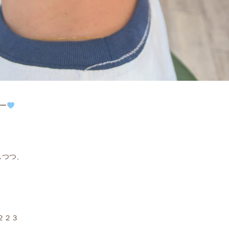
ー
しつつ、
４２２３