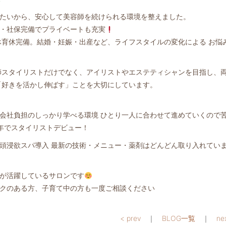
たいから、安心して美容師を続けられる環境を整えました。
業・社保完備でプライベートも充実
休育休完備。結婚・妊娠・出産など、ライフスタイルの変化による お悩
師スタイリストだけでなく、アイリストやエステティシャンを目指し、
「好きを活かし伸ばす」ことを大切にしています。
会社負担のしっかり学べる環境 ひとり一人に合わせて進めていくので
年でスタイリストデビュー！
頭浸欲スパ導入 最新の技術・メニュー・薬剤はどんどん取り入れてい
が活躍しているサロンです
クのある方、子育て中の方も一度ご相談ください
< prev
｜
BLOG一覧
｜
ne