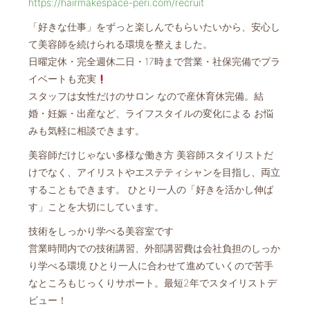
https://hairmakespace-peri.com/recruit
「好きな仕事」をずっと楽しんでもらいたいから、安心し
て美容師を続けられる環境を整えました。
日曜定休・完全週休二日・17時まで営業・社保完備でプラ
イベートも充実
スタッフは女性だけのサロン なので産休育休完備。結
婚・妊娠・出産など、ライフスタイルの変化による お悩
みも気軽に相談できます。
美容師だけじゃない多様な働き方 美容師スタイリストだ
けでなく、アイリストやエステティシャンを目指し、両立
することもできます。 ひとり一人の「好きを活かし伸ば
す」ことを大切にしています。
技術をしっかり学べる美容室です
営業時間内での技術講習、外部講習費は会社負担のしっか
り学べる環境 ひとり一人に合わせて進めていくので苦手
なところもじっくりサポート。最短2年でスタイリストデ
ビュー！