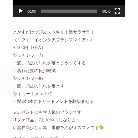
00:00
00:45
とかすだけで頭皮スッキリ！髪サラサラ！
《リファ イオンケアブラシプレミアム》
8,500円（税込）
シャンプー前
・髪、頭皮の汚れを落としやすくする
・濡れた髪の負担軽減
シャンプー時
・髪、頭皮の汚れを落とす
トリートメント時
・髪1本1本にトリートメントを馴染ませる
プレゼントにも大人気のブラシです
リファ商品、7月10%offになります
店舗在庫少ない為、事前予約がオススメです