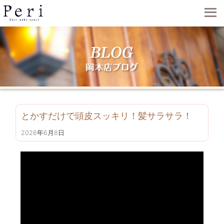
とかすだけで頭皮スッキリ！髪サラサラ！
2026年6月8日
動
画
プ
レ
ー
ヤ