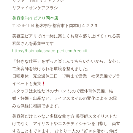
リファ refa リファブラシ
リファイオンケアブラシ
美容室Peri ピアリ岡本店
〒329-1104 栃木県宇都宮市下岡本町４２２３
美容室ピアリでは一緒に楽しくお店を盛り上げてくれる美
容師さんを募集中です
https://hairmakespace-peri.com/recruit
「好きな仕事」をずっと楽しんでもらいたいから、安心し
て美容師を続けられる環境を整えました。
日曜定休・完全週休二日・17時まで営業・社保完備でプラ
イベートも充実
スタッフは女性だけのサロン なので産休育休完備。結
婚・妊娠・出産など、ライフスタイルの変化による お悩
みも気軽に相談できます。
美容師だけじゃない多様な働き方 美容師スタイリストだ
けでなく、アイリストやエステティシャンを目指し、両立
することもできます。 ひとり一人の「好きを活かし伸ば