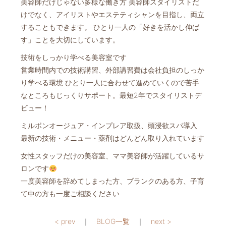
美容師だけじゃない多様な働き方 美容師スタイリストだ
けでなく、アイリストやエステティシャンを目指し、両立
することもできます。 ひとり一人の「好きを活かし伸ば
す」ことを大切にしています。
技術をしっかり学べる美容室です
営業時間内での技術講習、外部講習費は会社負担のしっか
り学べる環境 ひとり一人に合わせて進めていくので苦手
なところもじっくりサポート。最短2年でスタイリストデ
ビュー！
ミルボンオージュア・インプレア取扱、頭浸欲スパ導入
最新の技術・メニュー・薬剤はどんどん取り入れています
女性スタッフだけの美容室、ママ美容師が活躍しているサ
ロンです
一度美容師を辞めてしまった方、ブランクのある方、子育
て中の方も一度ご相談ください
< prev
｜
BLOG一覧
｜
next >