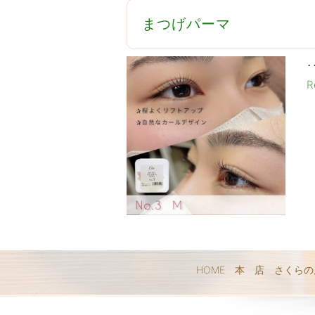
️まつげパーマ️
･
R
HOME
本 店
さくらの