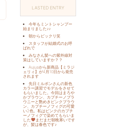
LASTED ENTRY
8
今年もミントシャンプー
始まりました♪♪
朝からビックリ️笑
スタッフが結婚式のお呼
ばれで
みなさん髪への紫外線対
策はしていますか？？
Aujuaから新商品【ミラジ
ェリィ】が4月10日から発売
されます
先日ミルボンさんの新色
カラー講習でモデルをさせて
もらいました。今回はまろや
かブラウン、カプチーノブラ
ウニーと艶めきピンクブラウ
ン、カプチーノフィグの可愛
い2色。私はピンクのカプチ
ーノフィグで染めてもらいま
した
まだまだ朝晩寒いです
が、髪は春色です♪