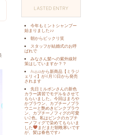
LASTED ENTRY
1
今年もミントシャンプー
始まりました♪♪
朝からビックリ️笑
スタッフが結婚式のお呼
ばれで
美
みなさん髪への紫外線対
策はしていますか？？
Aujuaから新商品【ミラジ
ェリィ】が4月10日から発売
されます
先日ミルボンさんの新色
カラー講習でモデルをさせて
もらいました。今回はまろや
かブラウン、カプチーノブラ
ウニーと艶めきピンクブラウ
ン、カプチーノフィグの可愛
い2色。私はピンクのカプチ
ーノフィグで染めてもらいま
した
まだまだ朝晩寒いです
が、髪は春色です♪