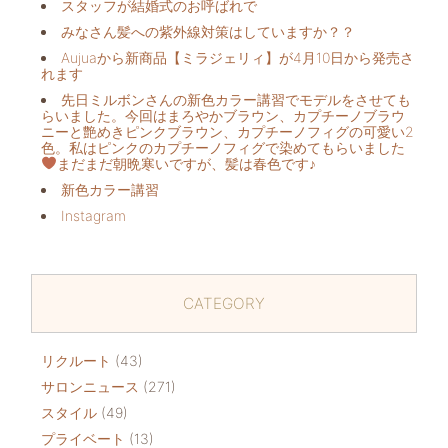
スタッフが結婚式のお呼ばれで
みなさん髪への紫外線対策はしていますか？？
Aujuaから新商品【ミラジェリィ】が4月10日から発売さ
れます
先日ミルボンさんの新色カラー講習でモデルをさせても
らいました。今回はまろやかブラウン、カプチーノブラウ
ニーと艶めきピンクブラウン、カプチーノフィグの可愛い2
色。私はピンクのカプチーノフィグで染めてもらいました
まだまだ朝晩寒いですが、髪は春色です♪
新色カラー講習
Instagram
CATEGORY
リクルート
(43)
サロンニュース
(271)
スタイル
(49)
プライベート
(13)