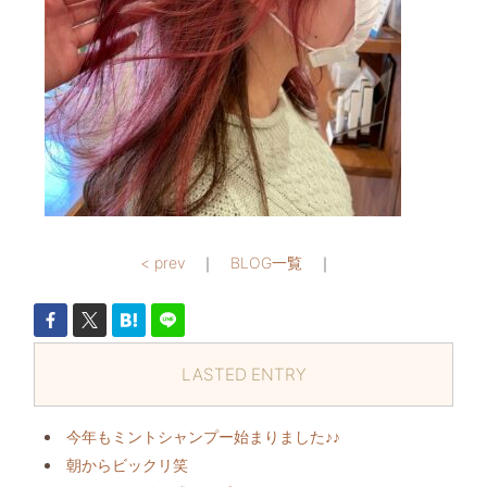
< prev
｜
BLOG一覧
｜
LASTED ENTRY
今年もミントシャンプー始まりました♪♪
朝からビックリ️笑