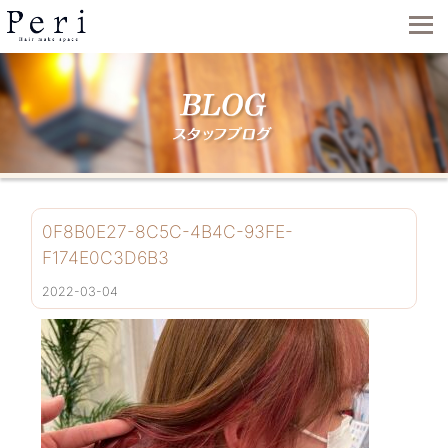
0F8B0E27-8C5C-4B4C-93FE-
F174E0C3D6B3
2022-03-04