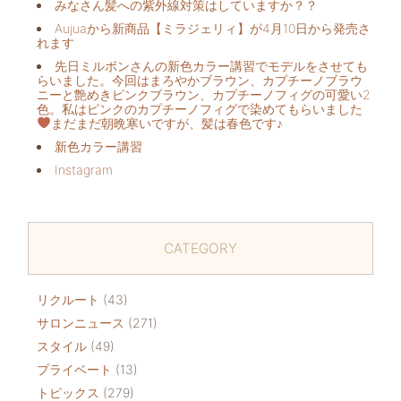
みなさん髪への紫外線対策はしていますか？？
Aujuaから新商品【ミラジェリィ】が4月10日から発売さ
れます
先日ミルボンさんの新色カラー講習でモデルをさせても
らいました。今回はまろやかブラウン、カプチーノブラウ
ニーと艶めきピンクブラウン、カプチーノフィグの可愛い2
色。私はピンクのカプチーノフィグで染めてもらいました
まだまだ朝晩寒いですが、髪は春色です♪
新色カラー講習
Instagram
CATEGORY
リクルート
(43)
サロンニュース
(271)
スタイル
(49)
プライベート
(13)
トピックス
(279)