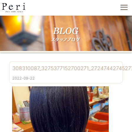
308310087_3275377152700271_2724744274527
2022-09-22