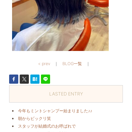
< prev
｜
BLOG一覧
｜
LASTED ENTRY
今年もミントシャンプー始まりました♪♪
朝からビックリ️笑
スタッフが結婚式のお呼ばれで