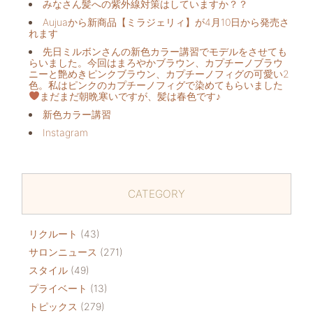
みなさん髪への紫外線対策はしていますか？？
Aujuaから新商品【ミラジェリィ】が4月10日から発売さ
れます
先日ミルボンさんの新色カラー講習でモデルをさせても
らいました。今回はまろやかブラウン、カプチーノブラウ
ニーと艶めきピンクブラウン、カプチーノフィグの可愛い2
色。私はピンクのカプチーノフィグで染めてもらいました
まだまだ朝晩寒いですが、髪は春色です♪
新色カラー講習
Instagram
CATEGORY
リクルート
(43)
サロンニュース
(271)
スタイル
(49)
プライベート
(13)
トピックス
(279)