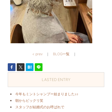
< prev
｜
BLOG一覧
｜
LASTED ENTRY
今年もミントシャンプー始まりました♪♪
朝からビックリ️笑
スタッフが結婚式のお呼ばれで