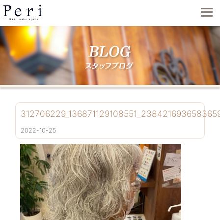
312706229_136871129108551_238421693658365
2022-10-25