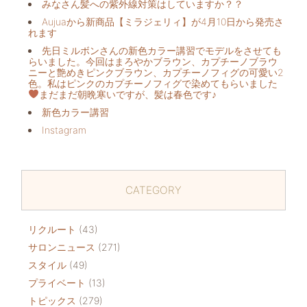
みなさん髪への紫外線対策はしていますか？？
Aujuaから新商品【ミラジェリィ】が4月10日から発売さ
れます
先日ミルボンさんの新色カラー講習でモデルをさせても
らいました。今回はまろやかブラウン、カプチーノブラウ
ニーと艶めきピンクブラウン、カプチーノフィグの可愛い2
色。私はピンクのカプチーノフィグで染めてもらいました
まだまだ朝晩寒いですが、髪は春色です♪
新色カラー講習
Instagram
CATEGORY
リクルート
(43)
サロンニュース
(271)
スタイル
(49)
プライベート
(13)
トピックス
(279)