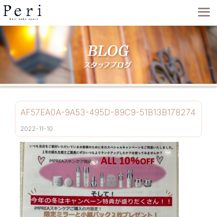
AF57EA0A-9A53-495D-89C9-51B13B178274
2022-11-10