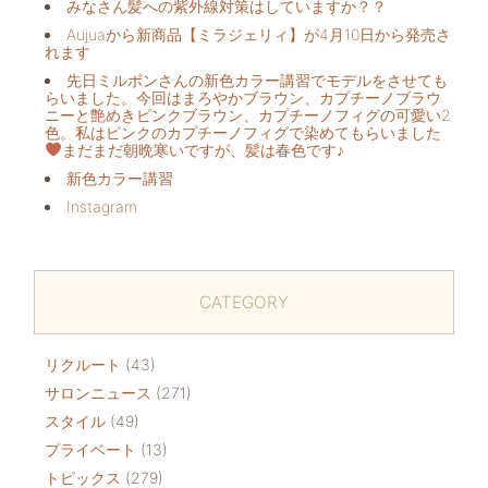
みなさん髪への紫外線対策はしていますか？？
Aujuaから新商品【ミラジェリィ】が4月10日から発売さ
れます
先日ミルボンさんの新色カラー講習でモデルをさせても
らいました。今回はまろやかブラウン、カプチーノブラウ
ニーと艶めきピンクブラウン、カプチーノフィグの可愛い2
色。私はピンクのカプチーノフィグで染めてもらいました
まだまだ朝晩寒いですが、髪は春色です♪
新色カラー講習
Instagram
CATEGORY
リクルート
(43)
サロンニュース
(271)
スタイル
(49)
プライベート
(13)
トピックス
(279)