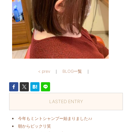
< prev
｜
BLOG一覧
｜
LASTED ENTRY
今年もミントシャンプー始まりました♪♪
朝からビックリ️笑