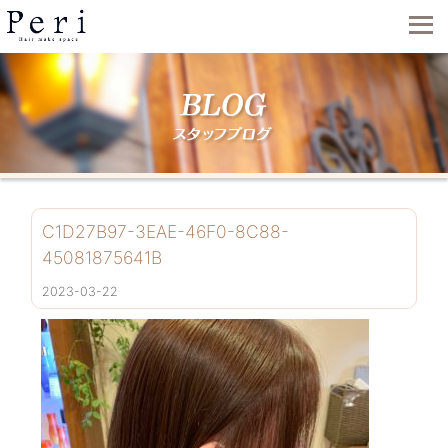
C1D27B97-3EAE-46F0-8C88-
45081875641B
2023-03-22