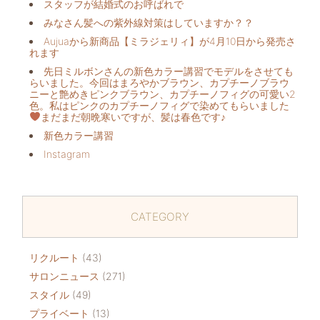
スタッフが結婚式のお呼ばれで
みなさん髪への紫外線対策はしていますか？？
Aujuaから新商品【ミラジェリィ】が4月10日から発売さ
れます
先日ミルボンさんの新色カラー講習でモデルをさせても
らいました。今回はまろやかブラウン、カプチーノブラウ
ニーと艶めきピンクブラウン、カプチーノフィグの可愛い2
色。私はピンクのカプチーノフィグで染めてもらいました
まだまだ朝晩寒いですが、髪は春色です♪
新色カラー講習
Instagram
CATEGORY
リクルート
(43)
サロンニュース
(271)
スタイル
(49)
プライベート
(13)