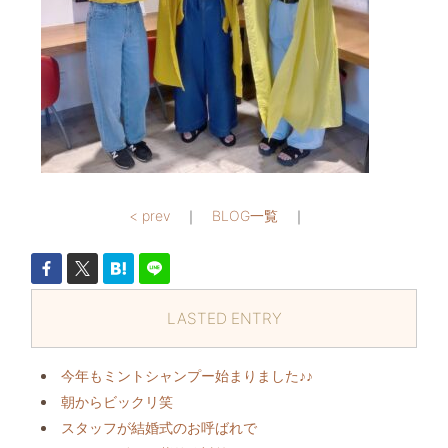
< prev
｜
BLOG一覧
｜
LASTED ENTRY
今年もミントシャンプー始まりました♪♪
朝からビックリ️笑
スタッフが結婚式のお呼ばれで