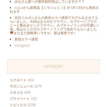
みなさん髪への紫外線対策はしていますか？？
Aujuaから新商品【ミラジェリィ】が4月10日から発売さ
れます
先日ミルボンさんの新色カラー講習でモデルをさせても
らいました。今回はまろやかブラウン、カプチーノブラウ
ニーと艶めきピンクブラウン、カプチーノフィグの可愛い2
色。私はピンクのカプチーノフィグで染めてもらいました
まだまだ朝晩寒いですが、髪は春色です♪
新色カラー講習
Instagram
CATEGORY
リクルート
(43)
サロンニュース
(271)
スタイル
(49)
プライベート
(13)
トピックス
(279)