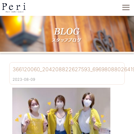
366120060_204208822627593_6969808802641
2023-08-09