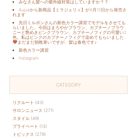
みなさん髪への紫外線対策はしていますか？？
Aujuaから新商品【ミラジェリィ】が4月10日から発売さ
れます
先日ミルボンさんの新色カラー講習でモデルをさせても
らいました。今回はまろやかブラウン、カプチーノブラウ
ニーと艶めきピンクブラウン、カプチーノフィグの可愛い2
色。私はピンクのカプチーノフィグで染めてもらいました
まだまだ朝晩寒いですが、髪は春色です♪
新色カラー講習
Instagram
CATEGORY
リクルート
(43)
サロンニュース
(271)
スタイル
(49)
プライベート
(13)
トピックス
(279)