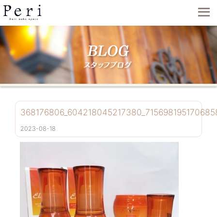
368176806_604218045217380_715698195170685
2023-08-18