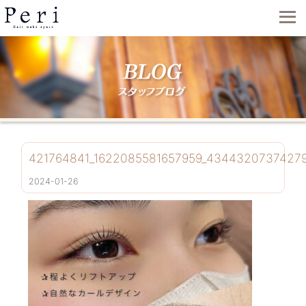
421764841_1622085581657959_43443207374279
2024-01-26