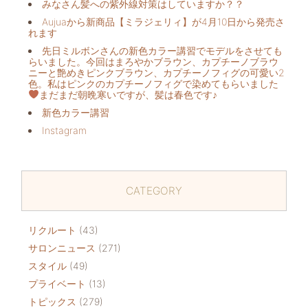
みなさん髪への紫外線対策はしていますか？？
Aujuaから新商品【ミラジェリィ】が4月10日から発売さ
れます
先日ミルボンさんの新色カラー講習でモデルをさせても
らいました。今回はまろやかブラウン、カプチーノブラウ
ニーと艶めきピンクブラウン、カプチーノフィグの可愛い2
色。私はピンクのカプチーノフィグで染めてもらいました
まだまだ朝晩寒いですが、髪は春色です♪
新色カラー講習
Instagram
CATEGORY
リクルート
(43)
サロンニュース
(271)
スタイル
(49)
プライベート
(13)
トピックス
(279)