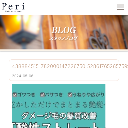
438884515_782000147226750_52861765265759
2024-05-06