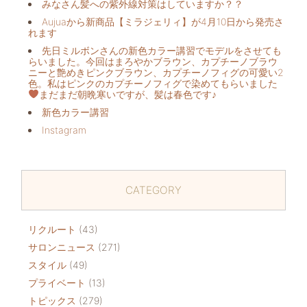
みなさん髪への紫外線対策はしていますか？？
Aujuaから新商品【ミラジェリィ】が4月10日から発売さ
れます
先日ミルボンさんの新色カラー講習でモデルをさせても
らいました。今回はまろやかブラウン、カプチーノブラウ
ニーと艶めきピンクブラウン、カプチーノフィグの可愛い2
色。私はピンクのカプチーノフィグで染めてもらいました
まだまだ朝晩寒いですが、髪は春色です♪
新色カラー講習
Instagram
CATEGORY
リクルート
(43)
サロンニュース
(271)
スタイル
(49)
プライベート
(13)
トピックス
(279)