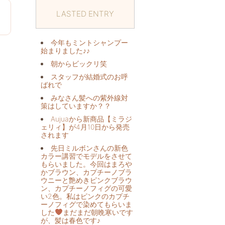
LASTED ENTRY
6
今年もミントシャンプー
始まりました♪♪
朝からビックリ️笑
スタッフが結婚式のお呼
ばれで
みなさん髪への紫外線対
策はしていますか？？
Aujuaから新商品【ミラジ
ェリィ】が4月10日から発売
されます
先日ミルボンさんの新色
カラー講習でモデルをさせて
もらいました。今回はまろや
かブラウン、カプチーノブラ
ウニーと艶めきピンクブラウ
ン、カプチーノフィグの可愛
い2色。私はピンクのカプチ
ーノフィグで染めてもらいま
した
まだまだ朝晩寒いです
が、髪は春色です♪