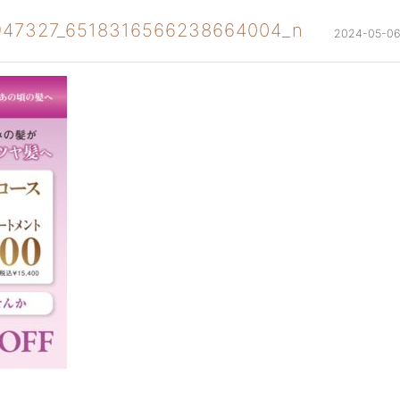
947327_6518316566238664004_n
2024-05-0