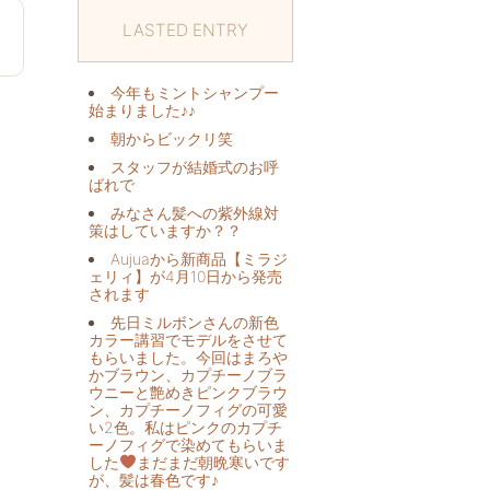
LASTED ENTRY
0
今年もミントシャンプー
始まりました♪♪
朝からビックリ️笑
スタッフが結婚式のお呼
ばれで
みなさん髪への紫外線対
策はしていますか？？
Aujuaから新商品【ミラジ
ェリィ】が4月10日から発売
されます
先日ミルボンさんの新色
カラー講習でモデルをさせて
もらいました。今回はまろや
かブラウン、カプチーノブラ
ウニーと艶めきピンクブラウ
ン、カプチーノフィグの可愛
い2色。私はピンクのカプチ
ーノフィグで染めてもらいま
した
まだまだ朝晩寒いです
が、髪は春色です♪