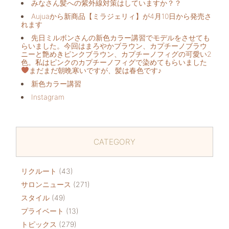
みなさん髪への紫外線対策はしていますか？？
Aujuaから新商品【ミラジェリィ】が4月10日から発売さ
れます
先日ミルボンさんの新色カラー講習でモデルをさせても
らいました。今回はまろやかブラウン、カプチーノブラウ
ニーと艶めきピンクブラウン、カプチーノフィグの可愛い2
色。私はピンクのカプチーノフィグで染めてもらいました
まだまだ朝晩寒いですが、髪は春色です♪
新色カラー講習
Instagram
CATEGORY
リクルート
(43)
サロンニュース
(271)
スタイル
(49)
プライベート
(13)
トピックス
(279)