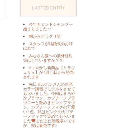
LASTED ENTRY
0
今年もミントシャンプー
始まりました♪♪
朝からビックリ️笑
スタッフが結婚式のお呼
ばれで
みなさん髪への紫外線対
策はしていますか？？
Aujuaから新商品【ミラジ
ェリィ】が4月10日から発売
されます
先日ミルボンさんの新色
カラー講習でモデルをさせて
もらいました。今回はまろや
かブラウン、カプチーノブラ
ウニーと艶めきピンクブラウ
ン、カプチーノフィグの可愛
い2色。私はピンクのカプチ
ーノフィグで染めてもらいま
した
まだまだ朝晩寒いです
が、髪は春色です♪