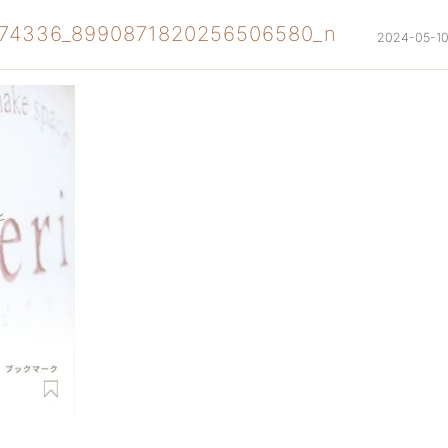
674336_8990871820256506580_n
2024-05-1