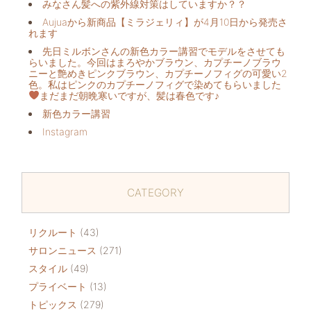
みなさん髪への紫外線対策はしていますか？？
Aujuaから新商品【ミラジェリィ】が4月10日から発売さ
れます
先日ミルボンさんの新色カラー講習でモデルをさせても
らいました。今回はまろやかブラウン、カプチーノブラウ
ニーと艶めきピンクブラウン、カプチーノフィグの可愛い2
色。私はピンクのカプチーノフィグで染めてもらいました
まだまだ朝晩寒いですが、髪は春色です♪
新色カラー講習
Instagram
CATEGORY
リクルート
(43)
サロンニュース
(271)
スタイル
(49)
プライベート
(13)
トピックス
(279)