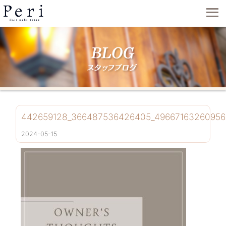
442659128_366487536426405_49667163260956
2024-05-15