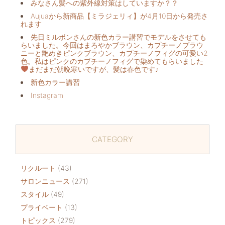
みなさん髪への紫外線対策はしていますか？？
Aujuaから新商品【ミラジェリィ】が4月10日から発売さ
れます
先日ミルボンさんの新色カラー講習でモデルをさせても
らいました。今回はまろやかブラウン、カプチーノブラウ
ニーと艶めきピンクブラウン、カプチーノフィグの可愛い2
色。私はピンクのカプチーノフィグで染めてもらいました
まだまだ朝晩寒いですが、髪は春色です♪
新色カラー講習
Instagram
CATEGORY
リクルート
(43)
サロンニュース
(271)
スタイル
(49)
プライベート
(13)
トピックス
(279)