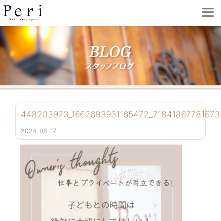
448203973_1662683931165472_71841867781673
2024-06-17