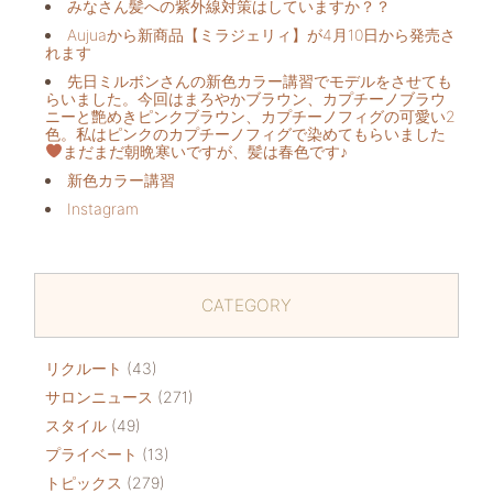
みなさん髪への紫外線対策はしていますか？？
Aujuaから新商品【ミラジェリィ】が4月10日から発売さ
れます
先日ミルボンさんの新色カラー講習でモデルをさせても
らいました。今回はまろやかブラウン、カプチーノブラウ
ニーと艶めきピンクブラウン、カプチーノフィグの可愛い2
色。私はピンクのカプチーノフィグで染めてもらいました
まだまだ朝晩寒いですが、髪は春色です♪
新色カラー講習
Instagram
CATEGORY
リクルート
(43)
サロンニュース
(271)
スタイル
(49)
プライベート
(13)
トピックス
(279)