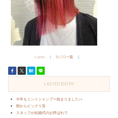
< prev
｜
BLOG一覧
｜
LASTED ENTRY
今年もミントシャンプー始まりました♪♪
朝からビックリ️笑
スタッフが結婚式のお呼ばれで