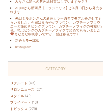
みなさん髪への紫外線対策はしていますか？？
Aujuaから新商品【ミラジェリィ】が4月10日から発売さ
れます
先日ミルボンさんの新色カラー講習でモデルをさせても
らいました。今回はまろやかブラウン、カプチーノブラウ
ニーと艶めきピンクブラウン、カプチーノフィグの可愛い2
色。私はピンクのカプチーノフィグで染めてもらいました
まだまだ朝晩寒いですが、髪は春色です♪
新色カラー講習
Instagram
CATEGORY
リクルート
(43)
サロンニュース
(271)
スタイル
(49)
プライベート
(13)
トピックス
(279)