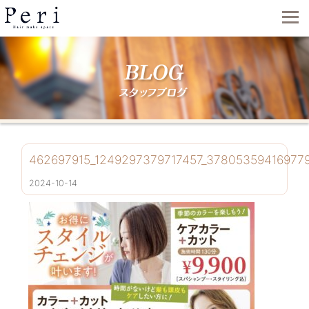
462697915_1249297379717457_37805359416977
2024-10-14