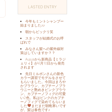
LASTED ENTRY
8
今年もミントシャンプー
始まりました♪♪
朝からビックリ️笑
スタッフが結婚式のお呼
ばれで
みなさん髪への紫外線対
策はしていますか？？
Aujuaから新商品【ミラジ
ェリィ】が4月10日から発売
されます
先日ミルボンさんの新色
カラー講習でモデルをさせて
もらいました。今回はまろや
かブラウン、カプチーノブラ
ウニーと艶めきピンクブラウ
ン、カプチーノフィグの可愛
い2色。私はピンクのカプチ
ーノフィグで染めてもらいま
した
まだまだ朝晩寒いです
が、髪は春色です♪