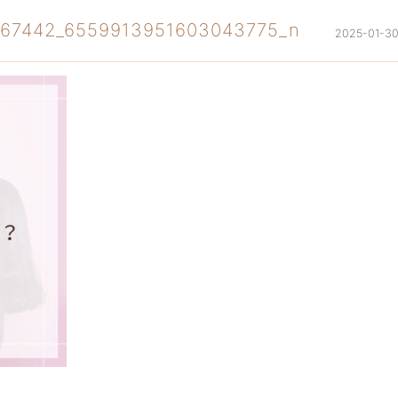
967442_6559913951603043775_n
2025-01-3