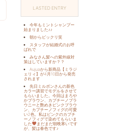
LASTED ENTRY
0
今年もミントシャンプー
始まりました♪♪
朝からビックリ️笑
スタッフが結婚式のお呼
ばれで
みなさん髪への紫外線対
策はしていますか？？
Aujuaから新商品【ミラジ
ェリィ】が4月10日から発売
されます
先日ミルボンさんの新色
カラー講習でモデルをさせて
もらいました。今回はまろや
かブラウン、カプチーノブラ
ウニーと艶めきピンクブラウ
ン、カプチーノフィグの可愛
い2色。私はピンクのカプチ
ーノフィグで染めてもらいま
した
まだまだ朝晩寒いです
が、髪は春色です♪