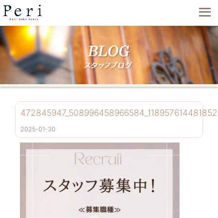
472845947_508996458966584_11895761448185
2025-01-30