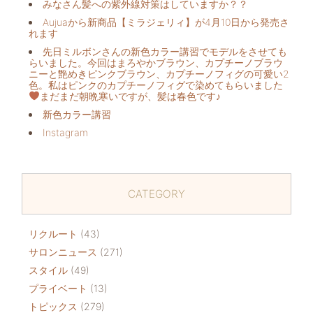
みなさん髪への紫外線対策はしていますか？？
Aujuaから新商品【ミラジェリィ】が4月10日から発売さ
れます
先日ミルボンさんの新色カラー講習でモデルをさせても
らいました。今回はまろやかブラウン、カプチーノブラウ
ニーと艶めきピンクブラウン、カプチーノフィグの可愛い2
色。私はピンクのカプチーノフィグで染めてもらいました
まだまだ朝晩寒いですが、髪は春色です♪
新色カラー講習
Instagram
CATEGORY
リクルート
(43)
サロンニュース
(271)
スタイル
(49)
プライベート
(13)
トピックス
(279)