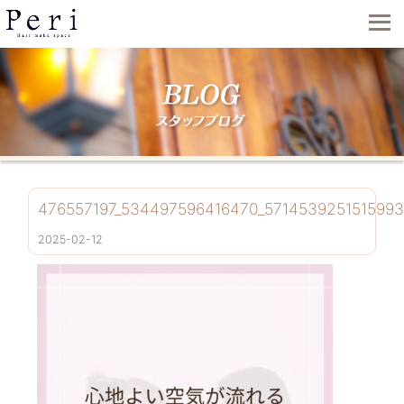
476557197_534497596416470_571453925151599
2025-02-12