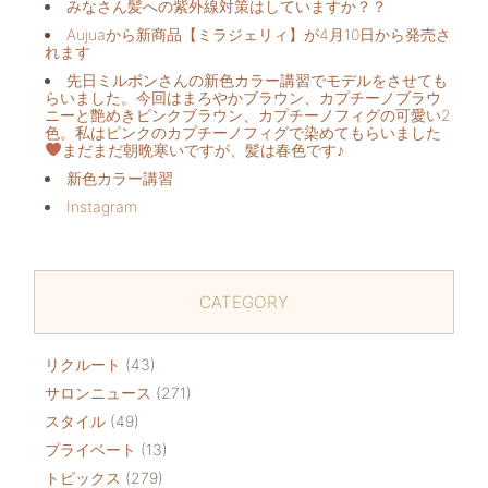
みなさん髪への紫外線対策はしていますか？？
Aujuaから新商品【ミラジェリィ】が4月10日から発売さ
れます
先日ミルボンさんの新色カラー講習でモデルをさせても
らいました。今回はまろやかブラウン、カプチーノブラウ
ニーと艶めきピンクブラウン、カプチーノフィグの可愛い2
色。私はピンクのカプチーノフィグで染めてもらいました
まだまだ朝晩寒いですが、髪は春色です♪
新色カラー講習
Instagram
CATEGORY
リクルート
(43)
サロンニュース
(271)
スタイル
(49)
プライベート
(13)
トピックス
(279)