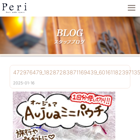
472976479_18287283871169439_60161182397135
2025-01-16