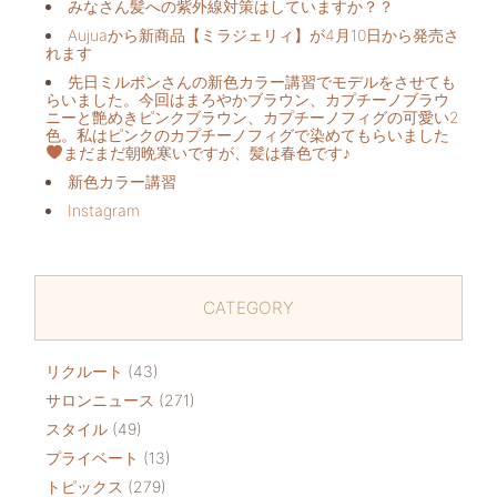
みなさん髪への紫外線対策はしていますか？？
Aujuaから新商品【ミラジェリィ】が4月10日から発売さ
れます
先日ミルボンさんの新色カラー講習でモデルをさせても
らいました。今回はまろやかブラウン、カプチーノブラウ
ニーと艶めきピンクブラウン、カプチーノフィグの可愛い2
色。私はピンクのカプチーノフィグで染めてもらいました
まだまだ朝晩寒いですが、髪は春色です♪
新色カラー講習
Instagram
CATEGORY
リクルート
(43)
サロンニュース
(271)
スタイル
(49)
プライベート
(13)
トピックス
(279)